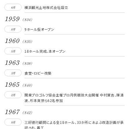
横浜観光土地株式会社設立
6月
1959
(S34)
9ホール仮オープン
8月
1960
(S35)
18ホール完成、本オープン
5月
1963
(S38)
食堂・ロビー改築
3月
1965
(S40)
関東プロゴルフ協会主催プロ月例競技大会開催 中村寅吉、陳清
2月
波、杉本英世ら62名参加
1967
(S42)
三好徳行顧問による全18ホール、33か所におよぶ改造計画が承
9月
認され、着工