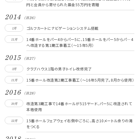
円と会員から寄せられた募金55万円を寄贈
2014
(Ｈ26)
ゴルフカートにナビゲーションシステム搭載
1月
14番ホールをパー4からパー5に、15番ホールをパー5からパ―4
11月
へ改造する第1期工事着工（～15年5月）
2015
(Ｈ27)
クラブハウス1階の男子トイレ改修完了
3月
15番ホール改造第2期工事着工（～16年5月完了。8月から使用）
11月
2016
(Ｈ28)
改造第3期工事で14番ホールが515ヤード、パー5に改造されて
10月
本格使用
15番ホールフェアウェイ右側中ごろに、高さ10メートル余りの滝
12月
をつくる
2018