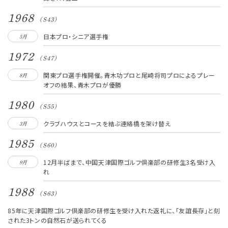
1968
(S43)
日本プロ・シニア選手権
5月
1972
(S47)
関東プロ選手権開催。青木功プロと尾崎将司プロによるプレー
8月
オフの結果、青木プロが優勝
1980
(S55)
クラブハウスとコースを結ぶ連絡橋を架け替え
3月
1985
(S60)
12月半ばまで、中国天津国際ゴルフ倶楽部の研修生3名受け入
9月
れ
1988
(S63)
85年に天津国際ゴルフ倶楽部の研修生を受け入れた返礼に、「友誼長存」と刻
された3トンの自然石が送られてくる