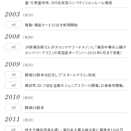
室・化粧室改修、200名収容コンペティションルーム増設
2003
(H15)
電動・電磁カート52台を使用開始
4月
2008
(H20)
JR新横浜駅ビル3Fタカシマヤフードメゾンに「横浜中華点心磯子
3月
カンツリークラブ」の常設店オープン（～2015年5月まで営業）
2009
(Ｈ21)
開場50周年を記念して「スタートテラス」完成
7月
横浜市ゴルフ協会主催のジュニアスクール開催。以後毎年開催。
4月
2010
(Ｈ22)
開場50周年
5月
2011
(Ｈ23)
林文子横浜市長を通し、東日本大震災被災者に義援金1000万
9月