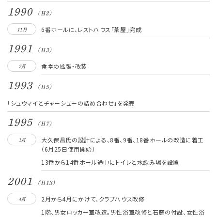
1990
(H2)
6番ホールに、レストハウス「茶屋」完成
11月
1991
(H3)
食堂の拡張・改装
7月
1993
(H5)
「シュウマイとチャーシューの詰め合わせ」を発売
1995
(H7)
大久保昌氏の設計による、8番、9番、18番ホールの改造に着工
1月
（6月25日使用開始）
13番から14番ホール途中にトイレと水飲み場を設置
2001
(H13)
2月から4月にかけて、クラブハウス改修
4月
1階、男女ロッカー室改造。男性浴室改修と石庭の付設、女性浴