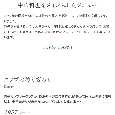
中華料理を
メインにしたメニュー
1960年の開場当初から、香港の料理人を招聘して、広東料理を提供してまい
りました。
磯子を象徴するまでに人気を得た中華料理。厳しく選んだ食材を用いて、頻繁
に来られるお客さまにも飽きを感じさせないメニューづくりに、工夫を凝らして
います。
レストランについて
クラブの移り変わり
History
磯子カンツリークラブが、横浜の南部に位置する、緑豊かな円海山の麓に開場
以来、半世紀余りが過ぎました。以下はおもな出来事です。
1957
(S32)