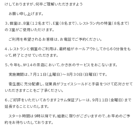
けしておりますが、何卒ご理解いただきますよう
お願い申し上げます。
３、個室は、
B
室（１２名まで）、
E
室（８名まで）、レストラン内の特室（８名まで）
の３室がご使用いただけます。
ご利用を希望されるお客様は、お電話でご予約ください。
４、レストランと個室のご利用は、最終組がホールアウトしてから６０分後をも
って、終了とさせていただきます。
５、今年も、№１４の茶店において、かき氷のサービスをおこないます。
実施期間は、７月１１日（土曜日）～８月３０日（日曜日）です。
衛生面に充分配慮し、従業員がフェイスシールドと手袋をつけて応対させて
いただきますことをご了承ください。
６、ご好評をいただいております２サム保証プレーは、９月１１日（金曜日）まで
延長することといたします。
スタート時間は９時以降です。組数に限りがございますので、お早めのご予
約をお待ちいたしております。