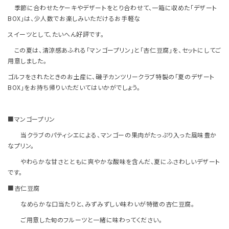
季節に合わせたケーキやデザートをとり合わせて、一箱に収めた「デザート
BOX
」は、少人数でお楽しみいただけるお手軽な
スイーツとして、たいへん好評です。
この夏は、清涼感あふれる「マンゴープリン」と「杏仁豆腐」を、セットにしてご
用意しました。
ゴルフをされたときのお土産に、磯子カンツリークラブ特製の「夏のデザート
BOX
」をお持ち帰りいただいてはいかがでしょう。
■マンゴープリン
当クラブのパティシエによる、マンゴーの果肉がたっぷり入った風味豊か
なプリン。
やわらかな甘さとともに爽やかな酸味を含んだ、夏にふさわしいデザート
です。
■杏仁豆腐
なめらかな口当たりと、みずみずしい味わいが特徴の杏仁豆腐。
ご用意した旬のフルーツと一緒に味わってください。